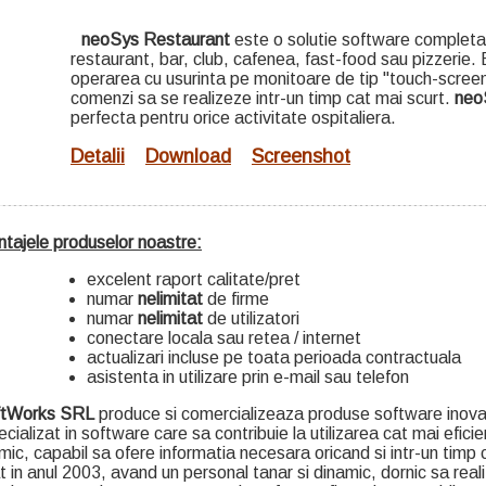
neoSys Restaurant
este o solutie software completa 
restaurant, bar, club, cafenea, fast-food sau pizzerie.
operarea cu usurinta pe monitoare de tip "touch-screen"
comenzi sa se realizeze intr-un timp cat mai scurt.
neo
perfecta pentru orice activitate ospitaliera.
Detalii
Download
Screenshot
tajele produselor noastre:
excelent raport calitate/pret
numar
nelimitat
de firme
numar
nelimitat
de utilizatori
conectare locala sau retea / internet
actualizari incluse pe toata perioada contractuala
asistenta in utilizare prin e-mail sau telefon
ftWorks SRL
produce si comercializeaza produse software inovati
cializat in software care sa contribuie la utilizarea cat mai eficie
ic, capabil sa ofere informatia necesara oricand si intr-un timp
tat in anul 2003, avand un personal tanar si dinamic, dornic sa re