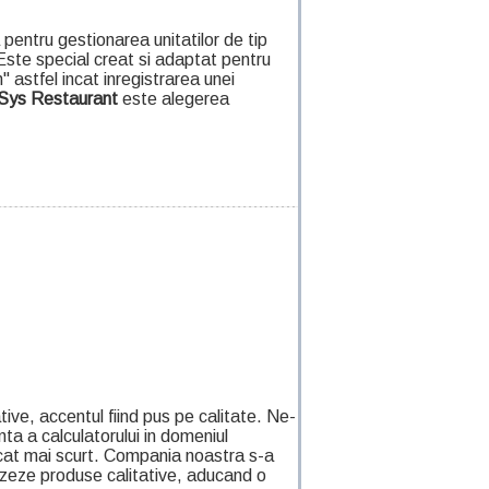
pentru gestionarea unitatilor de tip
 Este special creat si adaptat pentru
 astfel incat inregistrarea unei
Sys Restaurant
este alegerea
ve, accentul fiind pus pe calitate. Ne-
nta a calculatorului in domeniul
 cat mai scurt. Compania noastra s-a
alizeze produse calitative, aducand o