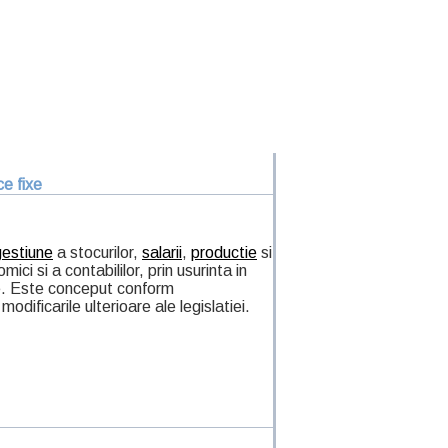
ce fixe
gestiune
a stocurilor,
salarii
,
productie
si
ici si a contabililor, prin usurinta in
ile. Este conceput conform
odificarile ulterioare ale legislatiei.