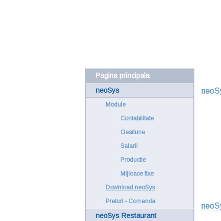
Pagina principala
neoSys
neoSy
Module
Contabilitate
Gestiune
Salarii
Productie
Mijloace fixe
Download neoSys
Preturi - Comanda
neoSy
neoSys Restaurant