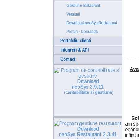
Gestiune restaurant
Versiuni
Download neoSys Restaurant
Preturi - Comanda
Portofoliu clienti
Integrari & API
Contact
Avan
Download
neoSys 3.9.11
(
contabilitate si gestiune
)
So
am spe
Download
econom
neoSys Restaurant 2.3.41
infiin