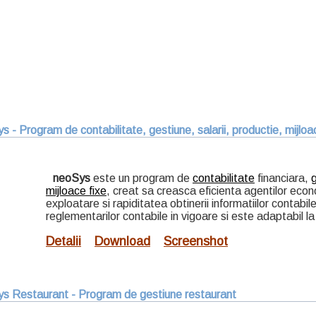
s - Program de contabilitate, gestiune, salarii, productie, mijloa
neoSys
este un program de
contabilitate
financiara,
mijloace fixe
, creat sa creasca eficienta agentilor econom
exploatare si rapiditatea obtinerii informatiilor contab
reglementarilor contabile in vigoare si este adaptabil la m
Detalii
Download
Screenshot
s Restaurant - Program de gestiune restaurant