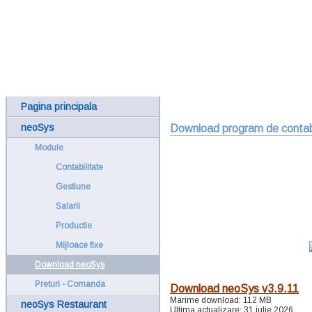
Pagina principala
neoSys
Download program de contabil
Module
Contabilitate
Gestiune
Salarii
Productie
Mijloace fixe
Download neoSys
Preturi - Comanda
Download neoSys v3.9.11
Marime download: 112 MB
neoSys Restaurant
Ultima actualizare: 31 iulie 2026