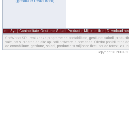
(
gestiune restaurant
)
neoSys
[
Contabilitate
Gestiune
Salarii
Productie
Mijloace fixe
|
Download ne
SoftWorks SRL realizeaza programe de
contabilitate
,
gestiune
,
salarii
,
producti
sale, cat si crearea de alte aplicatii software la comanda. Oferim posibilitatea
de
contabilitate
,
gestiune
,
salarii
,
productie
si
mijloace fixe
usor de folosit, cu un
Copyright © 2003-202