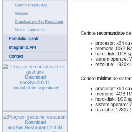
Gestiune restaurant
Versiuni
Download neoSys Restaurant
Preturi - Comanda
Cerinte
recomandate
de 
Portofoliu clienti
procesor: x64 cu c
Integrari & API
memorie: 8GB 
hard-disk: 1GB spa
Contact
sistem operare: 
rezolutie: 1920x
Download
Cerinte
minime
de siste
neoSys 3.9.11
(
contabilitate si gestiune
)
procesor: x64 cu c
memorie: 4GB 
hard-disk: 1GB spa
sistem operare: 
rezolutie: 1280x
Download
neoSys Restaurant 2.3.41